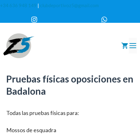
Saltar
+34 636 948 149
|
clubdeportivoz5@gmail.com
al
contenido
Pruebas físicas oposiciones en
Badalona
Todas las pruebas físicas para:
Mossos de esquadra