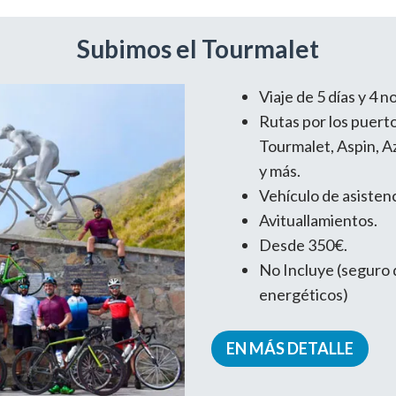
Subimos el Tourmalet
Viaje de 5 días y 4 
Rutas por los puerto
Tourmalet, Aspin, A
y más.
Vehículo de asistenc
Avituallamientos.
Desde 350€.
No Incluye (seguro 
energéticos)
EN MÁS DETALLE